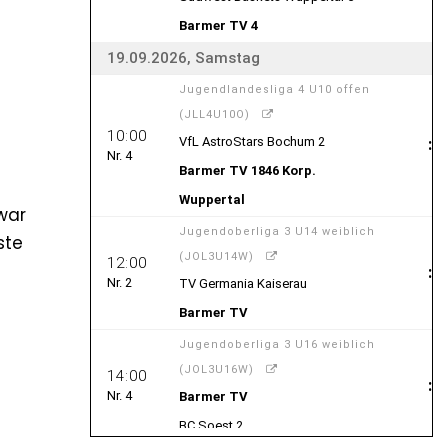
war
ste