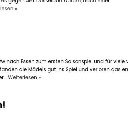
g es gegen ART Düsseldorf darum, nach einer
lesen »
w nach Essen zum ersten Saisonspiel und für viele 
 fanden die Mädels gut ins Spiel und verloren das er
der…
Weiterlesen »
h!