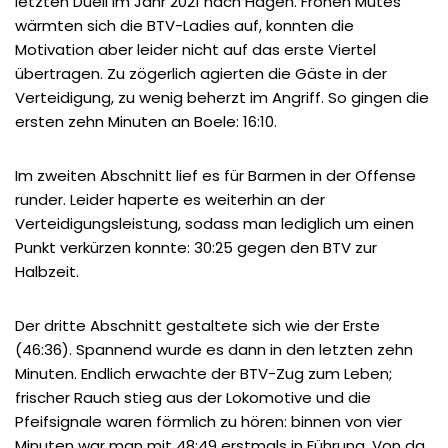
letzten Duell im Jahr 2021 nach Hagen. Frohen Mutes
wärmten sich die BTV-Ladies auf, konnten die
Motivation aber leider nicht auf das erste Viertel
übertragen. Zu zögerlich agierten die Gäste in der
Verteidigung, zu wenig beherzt im Angriff. So gingen die
ersten zehn Minuten an Boele: 16:10.
Im zweiten Abschnitt lief es für Barmen in der Offense
runder. Leider haperte es weiterhin an der
Verteidigungsleistung, sodass man lediglich um einen
Punkt verkürzen konnte: 30:25 gegen den BTV zur
Halbzeit.
Der dritte Abschnitt gestaltete sich wie der Erste
(46:36). Spannend wurde es dann in den letzten zehn
Minuten. Endlich erwachte der BTV-Zug zum Leben;
frischer Rauch stieg aus der Lokomotive und die
Pfeifsignale waren förmlich zu hören: binnen von vier
Minuten war man mit 48:49 erstmals in Führung. Von da