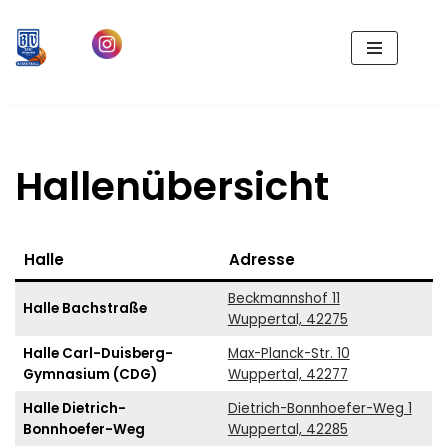
Zum
Inhalt
springen
Hallenübersicht
Halle
Adresse
Beckmannshof 11
Halle Bachstraße
Wuppertal, 42275
Halle Carl-Duisberg-
Max-Planck-Str. 10
Gymnasium (CDG)
Wuppertal, 42277
Halle Dietrich-
Dietrich-Bonnhoefer-Weg 1
Bonnhoefer-Weg
Wuppertal, 42285