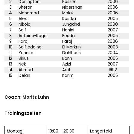
2
Darlington
Possie
2006
3
Sheron
Nidershan
2006
4
Mohamad
Malak
2006
5
Alex
Kostka
2005
6
Nikolaj
Jungkind
2000
7
Saif
Hanini
2007
8
Antoine-Roger
Fouda
2005
9
Faraj
Faraj
2006
10
Saif eddine
El Markrini
2008
11
Yannick
Dahlhaus
2004
12
Sirius
Bonn
2005
13
Nek
Azizi
2007
14
Ahmed
Arrif
1992
15
Delan
Karim
2005
Coach
:
Moritz Luhn
Trainingszeiten
Montag
19:00 – 20:30
Langerfeld