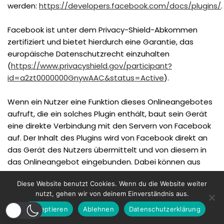
werden:
https://developers.facebook.com/docs/plugins/
.
Facebook ist unter dem Privacy-Shield-Abkommen
zertifiziert und bietet hierdurch eine Garantie, das
europäische Datenschutzrecht einzuhalten
(
https://www.privacyshield.gov/participant?
id=a2zt0000000GnywAAC&status=Active
).
Wenn ein Nutzer eine Funktion dieses Onlineangebotes
aufruft, die ein solches Plugin enthält, baut sein Gerät
eine direkte Verbindung mit den Servern von Facebook
auf. Der Inhalt des Plugins wird von Facebook direkt an
das Gerät des Nutzers übermittelt und von diesem in
das Onlineangebot eingebunden. Dabei können aus
den verarbeiteten Daten Nutzungsprofile der Nutzer
Diese Website benutzt Cookies. Wenn du die Website weiter
erstellt werden. Wir haben daher keinen Einfluss auf den
nutzt, gehen wir von deinem Einverständnis aus.
Umfang der Daten, die Facebook mit Hilfe dieses
Plugins erhebt und informiert die Nutzer daher
Akzeptieren
Ablehnen
Datenschutzerklärung
entsprechend unserem Kenntnisstand.