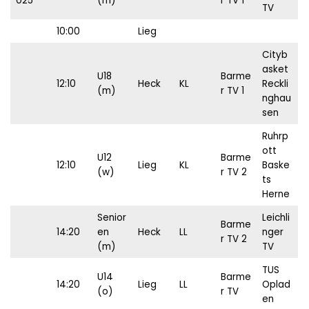
025
(m)
r TV 1
TV
10:00
Lieg
Cityb
asket
U18
Barme
12:10
Heck
KL
Reckli
(m)
r TV 1
nghau
sen
Ruhrp
ott
U12
Barme
12:10
Lieg
KL
Baske
(w)
r TV 2
ts
Herne
Senior
Leichli
Barme
14:20
en
Heck
LL
nger
r TV 2
(m)
TV
TUS
U14
Barme
14:20
Lieg
LL
Oplad
(o)
r TV
en