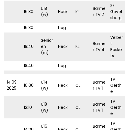
SE
U18
Barme
16:30
Heck
KL
Gevel
(w)
r TV 2
sberg
16:30
Lieg
Velber
Senior
Barme
t
18:40
en
Heck
KL
r TV 4
Baske
(m)
ts
18:40
Lieg
TV
14.09.
U14
Barme
10:00
Heck
OL
Gerth
2025
(w)
r TV 1
e
TV
U18
Barme
12:10
Heck
OL
Gerth
(w)
r TV 1
e
TV
U16
Barme
14:20
Heck
OL
Gerth