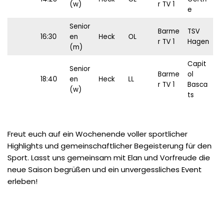
(w)
r TV 1
e
Senior
Barme
TSV
16:30
en
Heck
OL
r TV 1
Hagen
(m)
Capit
Senior
Barme
ol
18:40
en
Heck
LL
r TV 1
Basca
(w)
ts
Freut euch auf ein Wochenende voller sportlicher
Highlights und gemeinschaftlicher Begeisterung für den
Sport. Lasst uns gemeinsam mit Elan und Vorfreude die
neue Saison begrüßen und ein unvergessliches Event
erleben!