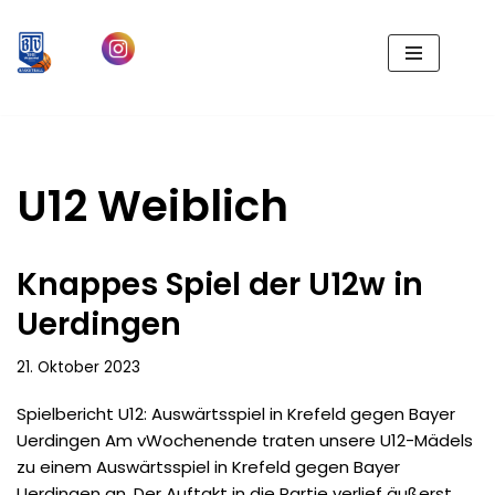
Zum
Inhalt
springen
U12 Weiblich
Knappes Spiel der U12w in
Uerdingen
21. Oktober 2023
Spielbericht U12: Auswärtsspiel in Krefeld gegen Bayer
Uerdingen Am vWochenende traten unsere U12-Mädels
zu einem Auswärtsspiel in Krefeld gegen Bayer
Uerdingen an. Der Auftakt in die Partie verlief äußerst